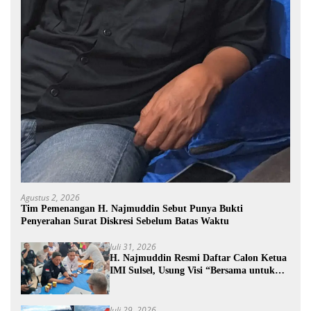
Agustus 2, 2026
Tim Pemenangan H. Najmuddin Sebut Punya Bukti
Penyerahan Surat Diskresi Sebelum Batas Waktu
Juli 31, 2026
H. Najmuddin Resmi Daftar Calon Ketua
IMI Sulsel, Usung Visi “Bersama untuk
Sebuah Prestasi”
Juli 29, 2026