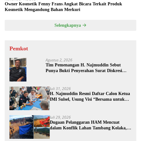
Owner Kosmetik Fenny Frans Angkat Bicara Terkait Produk
Kosmetik Mengandung Bahan Merkuri
Selengkapnya
Pemkot
Agustus 2, 2026
Tim Pemenangan H. Najmuddin Sebut
Punya Bukti Penyerahan Surat Diskresi
Sebelum Batas Waktu
Juli 31, 2026
H. Najmuddin Resmi Daftar Calon Ketua
IMI Sulsel, Usung Visi “Bersama untuk
Sebuah Prestasi”
Juli 29, 2026
Dugaan Pelanggaran HAM Mencuat
dalam Konflik Lahan Tambang Kolaka,
PT TRK Tempuh Jalur Hukum