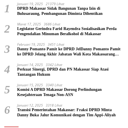
Januari 19, 2025
21379 Lihat
1
DPRD Makassar Sidak Bangunan Tanpa Izin di
Bulusaraung, Pembangunan Diminta Dihentikan
Maret 17, 2025
3686 Lihat
2
Legislator Gerindra Farid Rayendra Sosialisasikan Perda
Pengendalian Minuman Beralkohol di Makassar
Februari 19, 2025
3451 Lihat
3
Danny Pomanto Pamit ke DPRD JelDanny Pomanto Pamit
ke DPRD Jelang Akhir Jabatan Wali Kota Makassarang
Akhir Jabatan Wali Kota Makassar
Januari 14, 2025
3342 Lihat
4
Perkuat Sinergi, DPRD dan PN Makassar Siap Atasi
Tantangan Hukum
Januari 15, 2025
3340 Lihat
5
Komisi A DPRD Makassar Dorong Perlindungan
Kesejahteraan Tenaga Non-ASN
Januari 12, 2025
3318 Lihat
6
Transisi Pemerintahan Makassar: Fraksi DPRD Minta
Danny Buka Jalur Komunikasi dengan Tim Appi-Aliyah