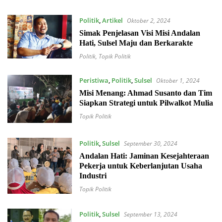
Politik
,
Artikel
Oktober 2, 2024
Simak Penjelasan Visi Misi Andalan
Hati, Sulsel Maju dan Berkarakte
Politik
,
Topik Politik
Peristiwa
,
Politik
,
Sulsel
Oktober 1, 2024
Misi Menang: Ahmad Susanto dan Tim
Siapkan Strategi untuk Pilwalkot Mulia
Topik Politik
Politik
,
Sulsel
September 30, 2024
Andalan Hati: Jaminan Kesejahteraan
Pekerja untuk Keberlanjutan Usaha
Industri
Topik Politik
Politik
,
Sulsel
September 13, 2024