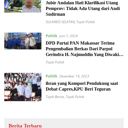
Jubir Andalan Hati Klarifikasi Utang
Pemprov: Tidak Ada Utang dari Andi
Sudirman
SULAWESI SELATAN
,
Topik Politik
Politik
Juni 1, 2024
DPD Partai PAN Makassar Terima
Pengembalian Berkas Dari Parpol
Gerindra H. Najmuddin Yang Diwakili
Tim
Topik Politik
Politik
Desember 14, 2023
ibran yang Kompori Pendukung saat
Debat Capres,KPU Beri Teguran
Topik Berita
,
Topik Politik
Berita Terbaru