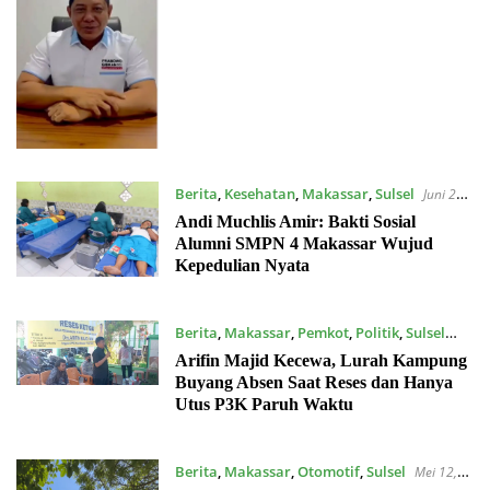
Berita
,
Kesehatan
,
Makassar
,
Sulsel
Juni 27,
2026
Andi Muchlis Amir: Bakti Sosial
Alumni SMPN 4 Makassar Wujud
Kepedulian Nyata
Berita
,
Makassar
,
Pemkot
,
Politik
,
Sulsel
Mei 21, 2026
Arifin Majid Kecewa, Lurah Kampung
Buyang Absen Saat Reses dan Hanya
Utus P3K Paruh Waktu
Berita
,
Makassar
,
Otomotif
,
Sulsel
Mei 12,