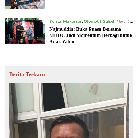
Berita
,
Makassar
,
Otomotif
,
Sulsel
Maret 6,
2026
Najmuddin: Buka Puasa Bersama
MHDC Jadi Momentum Berbagi untuk
Anak Yatim
Berita Terbaru