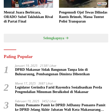
Mental Juara Berbicara,
Pengemudi Ojol Tewas Dilindas
ORADO Sulsel Taklukkan Rival
Rantis Brimob, Massa Tuntut
di Partai Final
Polisi Transparan
Selengkapnya
Paling Popular
Januari 19, 2025
21381 Lihat
1
DPRD Makassar Sidak Bangunan Tanpa Izin di
Bulusaraung, Pembangunan Diminta Dihentikan
Maret 17, 2025
3687 Lihat
2
Legislator Gerindra Farid Rayendra Sosialisasikan Perda
Pengendalian Minuman Beralkohol di Makassar
Februari 19, 2025
3452 Lihat
3
Danny Pomanto Pamit ke DPRD JelDanny Pomanto Pamit
ke DPRD Jelang Akhir Jabatan Wali Kota Makassarang