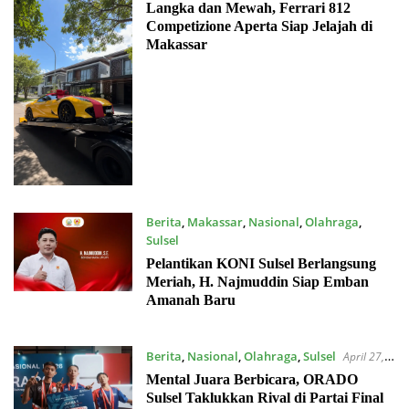
2026
Langka dan Mewah, Ferrari 812
Competizione Aperta Siap Jelajah di
Makassar
Berita
,
Makassar
,
Nasional
,
Olahraga
,
Sulsel
Mei 9, 2026
Pelantikan KONI Sulsel Berlangsung
Meriah, H. Najmuddin Siap Emban
Amanah Baru
Berita
,
Nasional
,
Olahraga
,
Sulsel
April 27,
2026
Mental Juara Berbicara, ORADO
Sulsel Taklukkan Rival di Partai Final