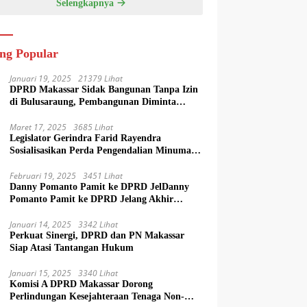
Selengkapnya
ing Popular
Januari 19, 2025
21379 Lihat
DPRD Makassar Sidak Bangunan Tanpa Izin
di Bulusaraung, Pembangunan Diminta
Dihentikan
Maret 17, 2025
3685 Lihat
Legislator Gerindra Farid Rayendra
Sosialisasikan Perda Pengendalian Minuman
Beralkohol di Makassar
Februari 19, 2025
3451 Lihat
Danny Pomanto Pamit ke DPRD JelDanny
Pomanto Pamit ke DPRD Jelang Akhir
Jabatan Wali Kota Makassarang Akhir
Jabatan Wali Kota Makassar
Januari 14, 2025
3342 Lihat
Perkuat Sinergi, DPRD dan PN Makassar
Siap Atasi Tantangan Hukum
Januari 15, 2025
3340 Lihat
Komisi A DPRD Makassar Dorong
Perlindungan Kesejahteraan Tenaga Non-