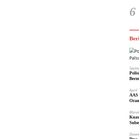
6
Ber
Septe
Poli
Berm
April
AAS 
Oran
Trans
Maret
Kuas
Suls
Ham
Desem