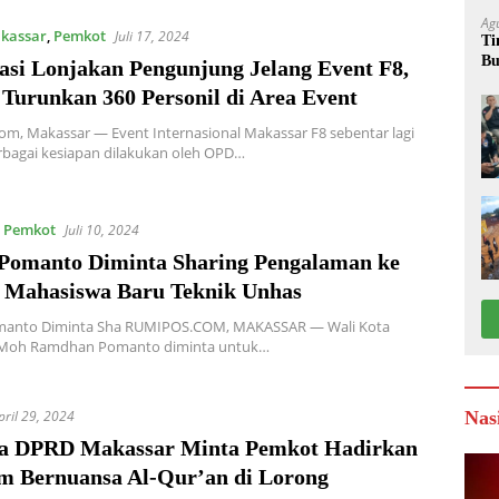
Ag
kassar
,
Pemkot
Juli 17, 2024
Ti
Bu
pasi Lonjakan Pengunjung Jelang Event F8,
W
Turunkan 360 Personil di Area Event
m, Makassar — Event Internasional Makassar F8 sebentar lagi
erbagai kesiapan dilakukan oleh OPD…
,
Pemkot
Juli 10, 2024
Pomanto Diminta Sharing Pengalaman ke
 Mahasiswa Baru Teknik Unhas
anto Diminta Sha RUMIPOS.COM, MAKASSAR — Wali Kota
Moh Ramdhan Pomanto diminta untuk…
pril 29, 2024
Nas
a DPRD Makassar Minta Pemkot Hadirkan
m Bernuansa Al-Qur’an di Lorong