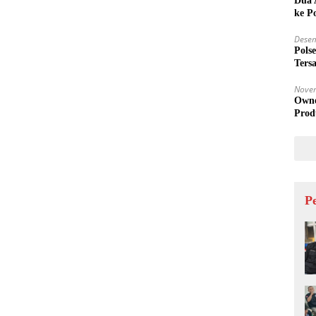
Dua 
ke Po
Desem
Pols
Ters
Tida
Nove
Owne
Prod
P