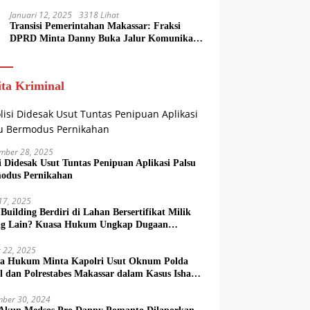
ASN
Januari 12, 2025
3318 Lihat
Transisi Pemerintahan Makassar: Fraksi
DPRD Minta Danny Buka Jalur Komunikasi
dengan Tim Appi-Aliyah
ita Kriminal
mber 28, 2025
si Didesak Usut Tuntas Penipuan Aplikasi Palsu
odus Pernikahan
 17, 2025
Building Berdiri di Lahan Bersertifikat Milik
g Lain? Kuasa Hukum Ungkap Dugaan
aksi Ilegal
 22, 2025
a Hukum Minta Kapolri Usut Oknum Polda
el dan Polrestabes Makassar dalam Kasus Ishak
zah
ber 30, 2024