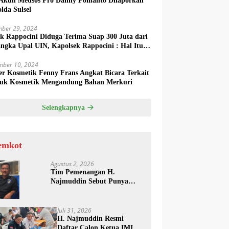
Akun Medsos Pro Danny Pomanto Dilaporkan
lda Sulsel
ber 29, 2024
ek Rappocini Diduga Terima Suap 300 Juta dari
angka Upal UIN, Kapolsek Rappocini : Hal Itu
k Benar
mber 10, 2024
r Kosmetik Fenny Frans Angkat Bicara Terkait
uk Kosmetik Mengandung Bahan Merkuri
Selengkapnya
emkot
Agustus 2, 2026
Tim Pemenangan H.
Najmuddin Sebut Punya
Bukti Penyerahan Surat
Diskresi Sebelum Batas
Waktu
Juli 31, 2026
H. Najmuddin Resmi
Daftar Calon Ketua IMI