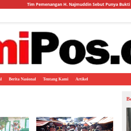
menangan H. Najmuddin Sebut Punya Bukti Penyerahan Surat Di
l
Berita Nasional
Tentang Kami
Artikel
B