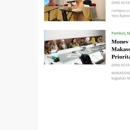
DPRD KOTA
rumipos.c
Yeni Rahm
Pemkot
,
M
Monev 
Makass
Priorit
DPRD KOTA
MAKASSAR,
kegiatan 