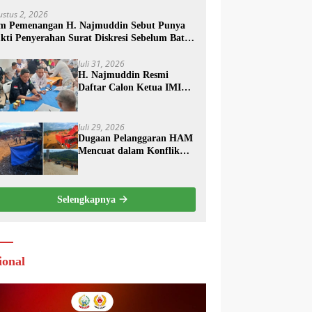
ustus 2, 2026
m Pemenangan H. Najmuddin Sebut Punya
kti Penyerahan Surat Diskresi Sebelum Batas
aktu
Juli 31, 2026
H. Najmuddin Resmi
Daftar Calon Ketua IMI
Sulsel, Usung Visi
“Bersama untuk Sebuah
Prestasi”
Juli 29, 2026
Dugaan Pelanggaran HAM
Mencuat dalam Konflik
Lahan Tambang Kolaka,
PT TRK Tempuh Jalur
Hukum
Selengkapnya
ional