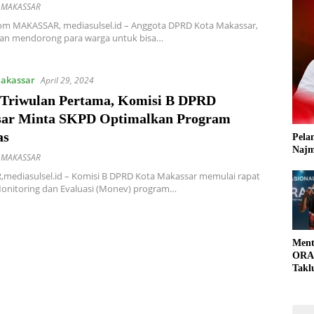
 MAKASSAR
om MAKASSAR, mediasulsel.id – Anggota DPRD Kota Makassar,
an mendorong para warga untuk bisa…
akassar
April 29, 2024
Triwulan Pertama, Komisi B DPRD
ar Minta SKPD Optimalkan Program
as
Pela
Najm
 MAKASSAR
mediasulsel.id – Komisi B DPRD Kota Makassar memulai rapat
Monitoring dan Evaluasi (Monev) program…
Ment
ORAD
Takl
Part