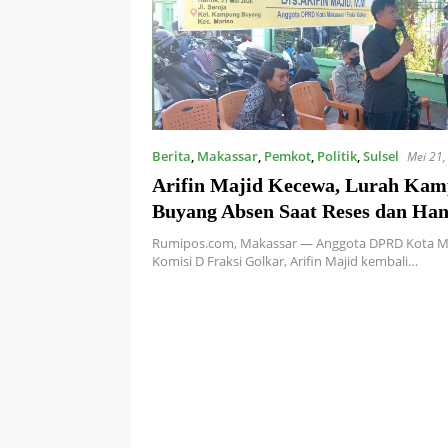
Berita
,
Makassar
,
Pemkot
,
Politik
,
Sulsel
Mei 21,
Arifin Majid Kecewa, Lurah Ka
Buyang Absen Saat Reses dan Han
P3K Paruh Waktu
Rumipos.com, Makassar — Anggota DPRD Kota Ma
Komisi D Fraksi Golkar, Arifin Majid kembali…