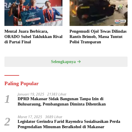
Mental Juara Berbicara,
Pengemudi Ojol Tewas Dilindas
ORADO Sulsel Taklukkan Rival
Rantis Brimob, Massa Tuntut
di Partai Final
Polisi Transparan
Selengkapnya
Paling Popular
Januari 19, 2025
21383 Lihat
1
DPRD Makassar Sidak Bangunan Tanpa Izin di
Bulusaraung, Pembangunan Diminta Dihentikan
Maret 17, 2025
3689 Lihat
2
Legislator Gerindra Farid Rayendra Sosialisasikan Perda
Pengendalian Minuman Beralkohol di Makassar