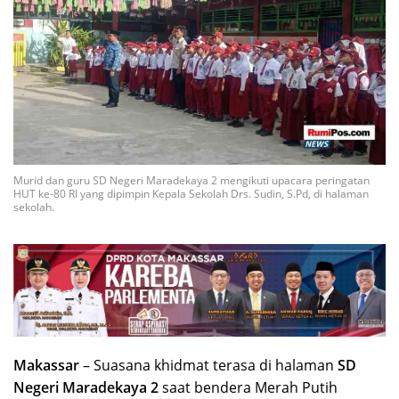
Murid dan guru SD Negeri Maradekaya 2 mengikuti upacara peringatan
HUT ke-80 RI yang dipimpin Kepala Sekolah Drs. Sudin, S.Pd, di halaman
sekolah.
Makassar
– Suasana khidmat terasa di halaman
SD
Negeri Maradekaya 2
saat bendera Merah Putih