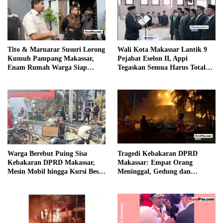
Tito & Maruarar Susuri Lorong
Wali Kota Makassar Lantik 9
Kumuh Pampang Makassar,
Pejabat Eselon II, Appi
Enam Rumah Warga Siap
Tegaskan Semua Harus Total
Dibedah
Layani Rakyat
Warga Berebut Puing Sisa
Tragedi Kebakaran DPRD
Kebakaran DPRD Makassar,
Makassar: Empat Orang
Mesin Mobil hingga Kursi Besi
Meninggal, Gedung dan
Diangkut
Kendaraan Hangus Terbakar