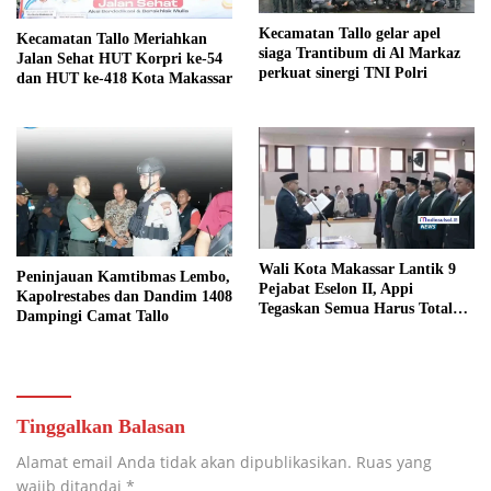
Kecamatan Tallo gelar apel
Kecamatan Tallo Meriahkan
siaga Trantibum di Al Markaz
Jalan Sehat HUT Korpri ke-54
perkuat sinergi TNI Polri
dan HUT ke-418 Kota Makassar
Wali Kota Makassar Lantik 9
Peninjauan Kamtibmas Lembo,
Pejabat Eselon II, Appi
Kapolrestabes dan Dandim 1408
Tegaskan Semua Harus Total
Dampingi Camat Tallo
Layani Rakyat
Tinggalkan Balasan
Alamat email Anda tidak akan dipublikasikan.
Ruas yang
wajib ditandai
*