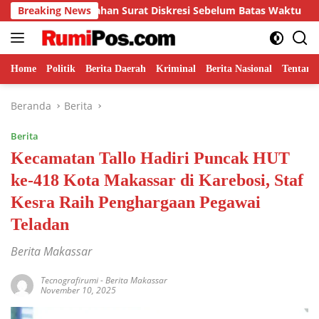
Langsung
Surat Diskresi Sebelum Batas Waktu
Breaking News
H. Najmuddin Resm
ke
konten
Home
Politik
Berita Daerah
Kriminal
Berita Nasional
Tentang
Beranda
Berita
Berita
Kecamatan Tallo Hadiri Puncak HUT
ke-418 Kota Makassar di Karebosi, Staf
Kesra Raih Penghargaan Pegawai
Teladan
Berita Makassar
Tecnografirumi
-
Berita Makassar
November 10, 2025