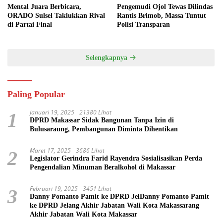
Mental Juara Berbicara,
Pengemudi Ojol Tewas Dilindas
ORADO Sulsel Taklukkan Rival
Rantis Brimob, Massa Tuntut
di Partai Final
Polisi Transparan
Selengkapnya
Paling Popular
Januari 19, 2025
21380 Lihat
1
DPRD Makassar Sidak Bangunan Tanpa Izin di
Bulusaraung, Pembangunan Diminta Dihentikan
Maret 17, 2025
3686 Lihat
2
Legislator Gerindra Farid Rayendra Sosialisasikan Perda
Pengendalian Minuman Beralkohol di Makassar
Februari 19, 2025
3451 Lihat
3
Danny Pomanto Pamit ke DPRD JelDanny Pomanto Pamit
ke DPRD Jelang Akhir Jabatan Wali Kota Makassarang
Akhir Jabatan Wali Kota Makassar