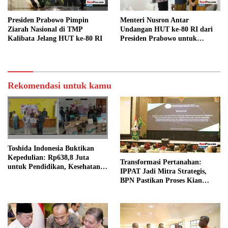
Presiden Prabowo Pimpin
Menteri Nusron Antar
Ziarah Nasional di TMP
Undangan HUT ke-80 RI dari
Kalibata Jelang HUT ke-80 RI
Presiden Prabowo untuk
Ma’ruf Amin
Rekomendasi untuk kamu
Toshida Indonesia Buktikan
Kepedulian: Rp638,8 Juta
Transformasi Pertanahan:
untuk Pendidikan, Kesehatan,
IPPAT Jadi Mitra Strategis,
dan UMKM Masyarakat
BPN Pastikan Proses Kian
Tambang
Terbuka