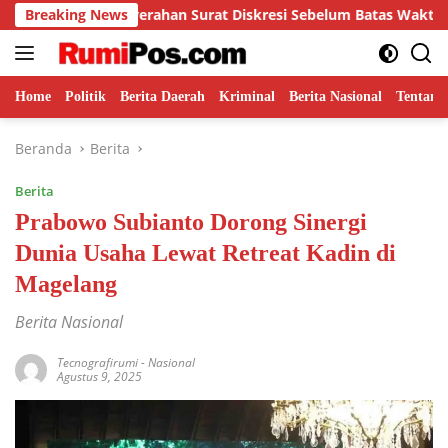
Langsung
an Surat Diskresi Sebelum Batas Waktu
Breaking News
H. Najmuddin R
ke
konten
Home
Politik
Berita Daerah
Kriminal
Berita Nasional
Tentang
Beranda
Berita
Berita
Prabowo Subianto Dorong Sinergi
Dunia Usaha Lewat Retreat Kadin di
Magelang
Berita Nasional
Tecnografirumi
-
Nasional
Agustus 9, 2025