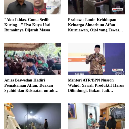
“Aku Ikhlas, Cuma Sedih
Prabowo Jamin Kehidupan
Kucing…” Uya Kuya Usai
Keluarga Almarhum Affan
Rumahnya Dijarah Massa
Kurniawan, Ojol yang Tewas
Dilindas Rantis Brimob
Anies Baswedan Hadiri
Menteri ATR/BPN Nusron
Pemakaman Affan, Doakan
Wahid: Sawah Produktif Harus
Syahid dan Kekuatan untuk
Dilindungi, Bukan Jadi
Keluarga
Perumahan