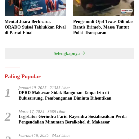
Mental Juara Berbicara,
Pengemudi Ojol Tewas Dilindas
ORADO Sulsel Taklukkan Rival
Rantis Brimob, Massa Tuntut
di Partai Final
Polisi Transparan
Selengkapnya
Paling Popular
Januari 19, 2025
21383 Lihat
1
DPRD Makassar Sidak Bangunan Tanpa Izin di
Bulusaraung, Pembangunan Diminta Dihentikan
Maret 17, 2025
3689 Lihat
2
Legislator Gerindra Farid Rayendra Sosialisasikan Perda
Pengendalian Minuman Beralkohol di Makassar
Februari 19, 2025
3453 Lihat