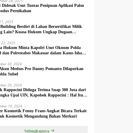
mber 28, 2025
si Didesak Usut Tuntas Penipuan Aplikasi Palsu
odus Pernikahan
 17, 2025
Building Berdiri di Lahan Bersertifikat Milik
g Lain? Kuasa Hukum Ungkap Dugaan
aksi Ilegal
 22, 2025
a Hukum Minta Kapolri Usut Oknum Polda
el dan Polrestabes Makassar dalam Kasus Ishak
zah
ber 30, 2024
Akun Medsos Pro Danny Pomanto Dilaporkan
lda Sulsel
ber 29, 2024
ek Rappocini Diduga Terima Suap 300 Juta dari
angka Upal UIN, Kapolsek Rappocini : Hal Itu
k Benar
mber 10, 2024
r Kosmetik Fenny Frans Angkat Bicara Terkait
uk Kosmetik Mengandung Bahan Merkuri
Selengkapnya