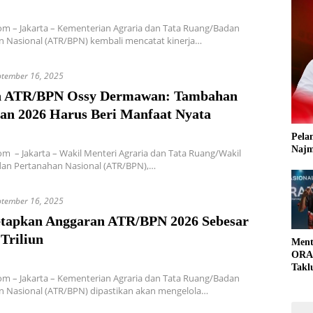
m – Jakarta – Kementerian Agraria dan Tata Ruang/Badan
n Nasional (ATR/BPN) kembali mencatat kinerja…
ptember 16, 2025
 ATR/BPN Ossy Dermawan: Tambahan
an 2026 Harus Beri Manfaat Nyata
Pela
Najm
m – Jakarta – Wakil Menteri Agraria dan Tata Ruang/Wakil
dan Pertanahan Nasional (ATR/BPN),…
ptember 16, 2025
tapkan Anggaran ATR/BPN 2026 Sebesar
Triliun
Ment
ORAD
Takl
m – Jakarta – Kementerian Agraria dan Tata Ruang/Badan
Part
n Nasional (ATR/BPN) dipastikan akan mengelola…