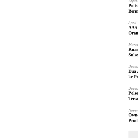
Septe
Poli
Berm
April
AAS 
Oran
Trans
Maret
Kuas
Suls
Ham
Desem
Dua 
ke Po
Desem
Pols
Ters
Tida
Nove
Owne
Prod