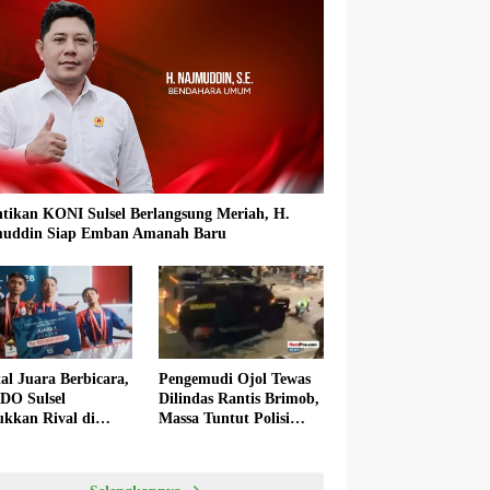
ntikan KONI Sulsel Berlangsung Meriah, H.
uddin Siap Emban Amanah Baru
al Juara Berbicara,
Pengemudi Ojol Tewas
O Sulsel
Dilindas Rantis Brimob,
ukkan Rival di
Massa Tuntut Polisi
ai Final
Transparan