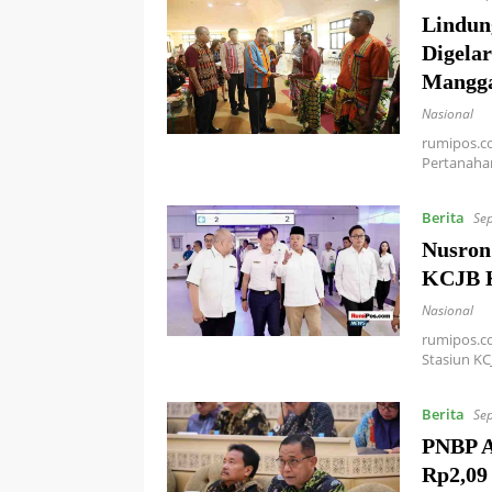
Lindung
Digela
Mangga
Nasional
rumipos.c
Pertanahan
Berita
Se
Nusron
KCJB 
Nasional
rumipos.c
Stasiun KC
Berita
Se
PNBP A
Rp2,09 