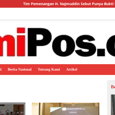
gan H. Najmuddin Sebut Punya Bukti Penyerahan Surat Diskres
l
Berita Nasional
Tentang Kami
Artikel
B