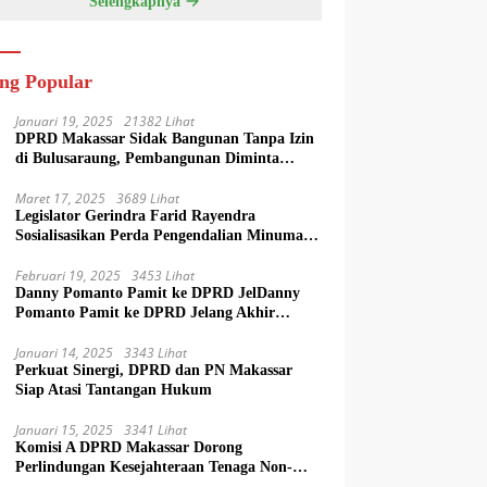
Selengkapnya
ing Popular
Januari 19, 2025
21382 Lihat
DPRD Makassar Sidak Bangunan Tanpa Izin
di Bulusaraung, Pembangunan Diminta
Dihentikan
Maret 17, 2025
3689 Lihat
Legislator Gerindra Farid Rayendra
Sosialisasikan Perda Pengendalian Minuman
Beralkohol di Makassar
Februari 19, 2025
3453 Lihat
Danny Pomanto Pamit ke DPRD JelDanny
Pomanto Pamit ke DPRD Jelang Akhir
Jabatan Wali Kota Makassarang Akhir
Jabatan Wali Kota Makassar
Januari 14, 2025
3343 Lihat
Perkuat Sinergi, DPRD dan PN Makassar
Siap Atasi Tantangan Hukum
Januari 15, 2025
3341 Lihat
Komisi A DPRD Makassar Dorong
Perlindungan Kesejahteraan Tenaga Non-
ASN