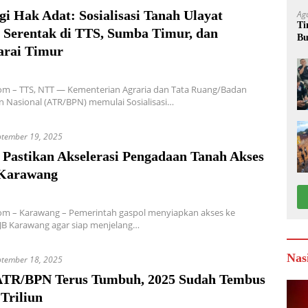
i Hak Adat: Sosialisasi Tanah Ulayat
Ag
Ti
r Serentak di TTS, Sumba Timur, dan
Bu
rai Timur
W
om – TTS, NTT — Kementerian Agraria dan Tata Ruang/Badan
 Nasional (ATR/BPN) memulai Sosialisasi…
ptember 19, 2025
 Pastikan Akselerasi Pengadaan Tanah Akses
Karawang
om – Karawang – Pemerintah gaspol menyiapkan akses ke
JB Karawang agar siap menjelang…
Nas
ptember 18, 2025
TR/BPN Terus Tumbuh, 2025 Sudah Tembus
Triliun