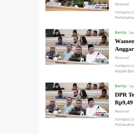
Nasional
rumipos.co
Pertanaha
Berita
Se
Wamen
Anggar
Nasional
rumipos.co
Kepala Ba
Berita
Se
DPR Te
Rp9,49 
Nasional
rumipos.co
Pertanaha