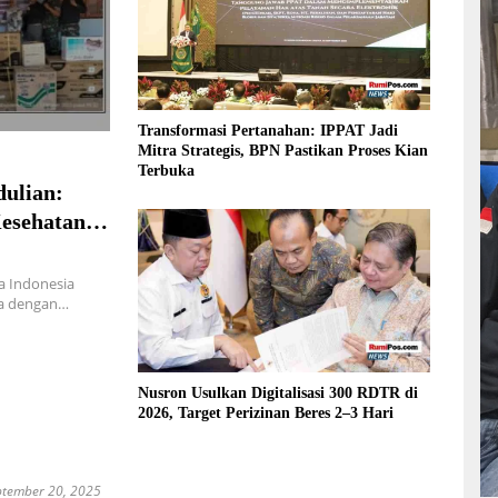
Transformasi Pertanahan: IPPAT Jadi
Mitra Strategis, BPN Pastikan Proses Kian
Terbuka
dulian:
esehatan,
g
a Indonesia
ya dengan…
Nusron Usulkan Digitalisasi 300 RDTR di
2026, Target Perizinan Beres 2–3 Hari
ptember 20, 2025