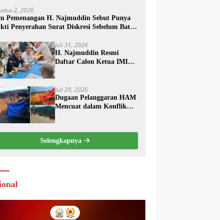
ustus 2, 2026
m Pemenangan H. Najmuddin Sebut Punya
kti Penyerahan Surat Diskresi Sebelum Batas
aktu
Juli 31, 2026
H. Najmuddin Resmi
Daftar Calon Ketua IMI
Sulsel, Usung Visi
“Bersama untuk Sebuah
Prestasi”
Juli 29, 2026
Dugaan Pelanggaran HAM
Mencuat dalam Konflik
Lahan Tambang Kolaka,
PT TRK Tempuh Jalur
Hukum
Selengkapnya
ional