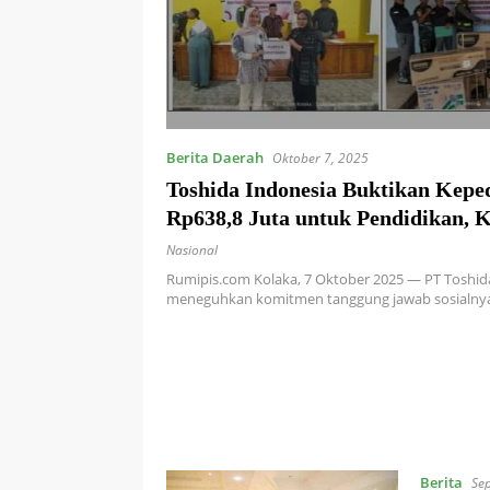
Berita Daerah
Oktober 7, 2025
Toshida Indonesia Buktikan Kepe
Rp638,8 Juta untuk Pendidikan, K
dan UMKM Masyarakat Tamban
Nasional
Rumipis.com Kolaka, 7 Oktober 2025 — PT Toshid
meneguhkan komitmen tanggung jawab sosialn
Berita
Se