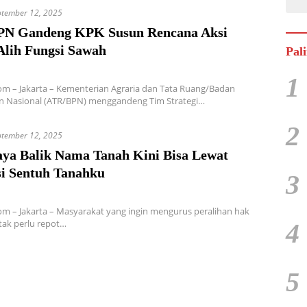
ptember 12, 2025
N Gandeng KPK Susun Rencana Aksi
Alih Fungsi Sawah
Pal
1
m – Jakarta – Kementerian Agraria dan Tata Ruang/Badan
n Nasional (ATR/BPN) menggandeng Tim Strategi…
2
ptember 12, 2025
aya Balik Nama Tanah Kini Bisa Lewat
si Sentuh Tanahku
3
m – Jakarta – Masyarakat yang ingin mengurus peralihan hak
 tak perlu repot…
4
5