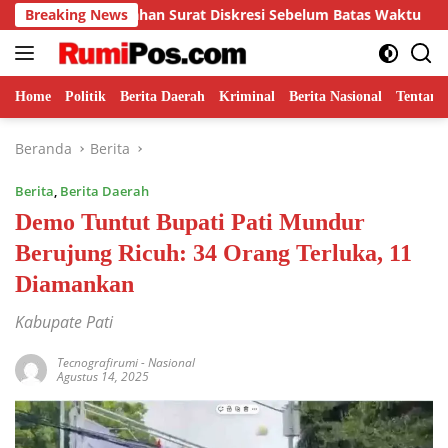
Langsung
urat Diskresi Sebelum Batas Waktu
Breaking News
H. Najmuddin Resmi 
ke
konten
Home
Politik
Berita Daerah
Kriminal
Berita Nasional
Tentang
Beranda
Berita
Berita
,
Berita Daerah
Demo Tuntut Bupati Pati Mundur
Berujung Ricuh: 34 Orang Terluka, 11
Diamankan
Kabupate Pati
Tecnografirumi
-
Nasional
Agustus 14, 2025