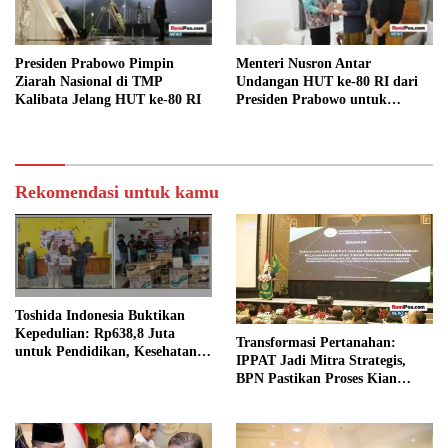
Presiden Prabowo Pimpin
Menteri Nusron Antar
Ziarah Nasional di TMP
Undangan HUT ke-80 RI dari
Kalibata Jelang HUT ke-80 RI
Presiden Prabowo untuk
Ma’ruf Amin
Rekomendasi untuk kamu
Toshida Indonesia Buktikan
Kepedulian: Rp638,8 Juta
Transformasi Pertanahan:
untuk Pendidikan, Kesehatan,
IPPAT Jadi Mitra Strategis,
dan UMKM Masyarakat
BPN Pastikan Proses Kian
Tambang
Terbuka