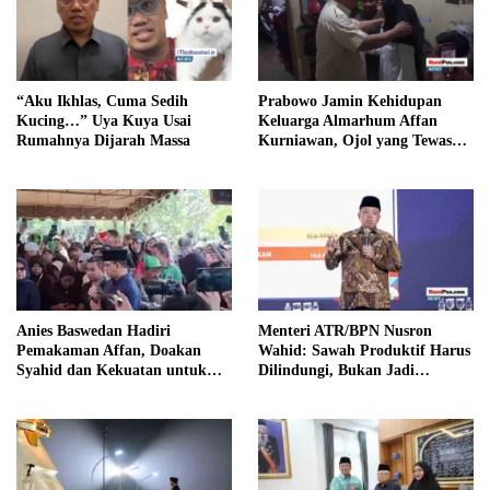
“Aku Ikhlas, Cuma Sedih
Prabowo Jamin Kehidupan
Kucing…” Uya Kuya Usai
Keluarga Almarhum Affan
Rumahnya Dijarah Massa
Kurniawan, Ojol yang Tewas
Dilindas Rantis Brimob
Anies Baswedan Hadiri
Menteri ATR/BPN Nusron
Pemakaman Affan, Doakan
Wahid: Sawah Produktif Harus
Syahid dan Kekuatan untuk
Dilindungi, Bukan Jadi
Keluarga
Perumahan