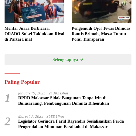
Mental Juara Berbicara,
Pengemudi Ojol Tewas Dilindas
ORADO Sulsel Taklukkan Rival
Rantis Brimob, Massa Tuntut
di Partai Final
Polisi Transparan
Selengkapnya
Paling Popular
Januari 19, 2025
21382 Lihat
1
DPRD Makassar Sidak Bangunan Tanpa Izin di
Bulusaraung, Pembangunan Diminta Dihentikan
Maret 17, 2025
3688 Lihat
2
Legislator Gerindra Farid Rayendra Sosialisasikan Perda
Pengendalian Minuman Beralkohol di Makassar