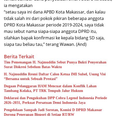
ia mengatakan
“setau saya ini dana APBD Kota Makassar, dan kalau
tidak salah ini dari pokok pikiran beberapa anggota
DPRD Kota Makassar periode 2019-2024, saya tidak
mau sebut nama siapa-siapa anggota DPRD itu,
silahkan bapak konfirmasi ke kepala bidang SD saja,
siapa tau beliau tau,” terang Wawan. (And)
Berita Terkait
Tim Pemenangan H. Najmuddin Sebut Punya Bukti Penyerahan
Surat Diskresi Sebelum Batas Waktu
H. Najmuddin Resmi Daftar Calon Ketua IMI Sulsel, Usung Visi
“Bersama untuk Sebuah Prestasi”
Dugaan Pelanggaran HAM Mencuat dalam Konflik Lahan
Tambang Kolaka, PT TRK Tempuh Jalur Hukum
Deklarasi dan Pengukuhan DPP Cobra Legend Indonesia Periode
2026–2031, Perkuat Persatuan Demi Indonesia Jaya
Pengelolaan Sampah Jadi Sorotan, Komisi D DPRD Makassar
Dorong Penerapan Biopori di Setiap RT/RW