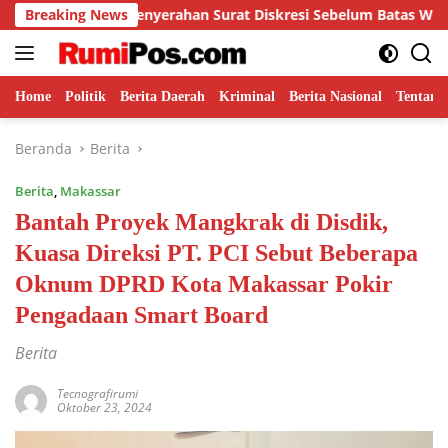
Langsung
nyerahan Surat Diskresi Sebelum Batas Waktu
Breaking News
H. Najmu
ke
konten
Home
Politik
Berita Daerah
Kriminal
Berita Nasional
Tentang
Beranda
Berita
Berita
,
Makassar
Bantah Proyek Mangkrak di Disdik,
Kuasa Direksi PT. PCI Sebut Beberapa
Oknum DPRD Kota Makassar Pokir
Pengadaan Smart Board
Berita
Tecnografirumi
Oktober 23, 2024