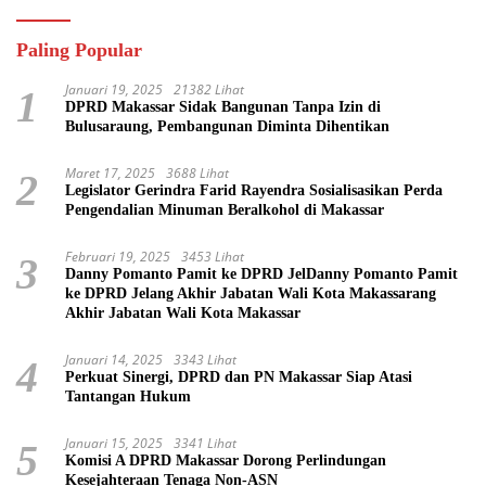
Paling Popular
Januari 19, 2025
21382 Lihat
1
DPRD Makassar Sidak Bangunan Tanpa Izin di
Bulusaraung, Pembangunan Diminta Dihentikan
Maret 17, 2025
3688 Lihat
2
Legislator Gerindra Farid Rayendra Sosialisasikan Perda
Pengendalian Minuman Beralkohol di Makassar
Februari 19, 2025
3453 Lihat
3
Danny Pomanto Pamit ke DPRD JelDanny Pomanto Pamit
ke DPRD Jelang Akhir Jabatan Wali Kota Makassarang
Akhir Jabatan Wali Kota Makassar
Januari 14, 2025
3343 Lihat
4
Perkuat Sinergi, DPRD dan PN Makassar Siap Atasi
Tantangan Hukum
Januari 15, 2025
3341 Lihat
5
Komisi A DPRD Makassar Dorong Perlindungan
Kesejahteraan Tenaga Non-ASN