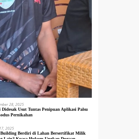
mber 28, 2025
si Didesak Usut Tuntas Penipuan Aplikasi Palsu
odus Pernikahan
 17, 2025
Building Berdiri di Lahan Bersertifikat Milik
g Lain? Kuasa Hukum Ungkap Dugaan