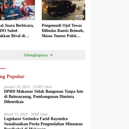
al Juara Berbicara,
Pengemudi Ojol Tewas
O Sulsel
Dilindas Rantis Brimob,
ukkan Rival di
Massa Tuntut Polisi
ai Final
Transparan
Selengkapnya
ing Popular
Januari 19, 2025
21381 Lihat
DPRD Makassar Sidak Bangunan Tanpa Izin
di Bulusaraung, Pembangunan Diminta
Dihentikan
Maret 17, 2025
3688 Lihat
Legislator Gerindra Farid Rayendra
Sosialisasikan Perda Pengendalian Minuman