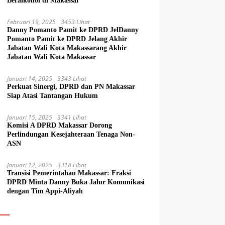
Beralkohol di Makassar
Februari 19, 2025
3453 Lihat
Danny Pomanto Pamit ke DPRD JelDanny
Pomanto Pamit ke DPRD Jelang Akhir
Jabatan Wali Kota Makassarang Akhir
Jabatan Wali Kota Makassar
Januari 14, 2025
3343 Lihat
Perkuat Sinergi, DPRD dan PN Makassar
Siap Atasi Tantangan Hukum
Januari 15, 2025
3341 Lihat
Komisi A DPRD Makassar Dorong
Perlindungan Kesejahteraan Tenaga Non-
ASN
Januari 12, 2025
3318 Lihat
Transisi Pemerintahan Makassar: Fraksi
DPRD Minta Danny Buka Jalur Komunikasi
dengan Tim Appi-Aliyah