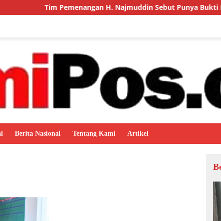
angan H. Najmuddin Sebut Punya Bukti Penyerahan Surat Diskr
l
Berita Nasional
Tentang Kami
Artikel
B