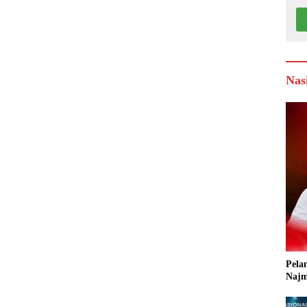
Nas
Pela
Najm