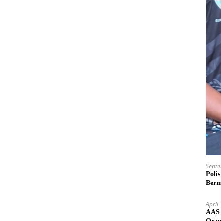
Septe
Poli
Berm
April
AAS 
Oran