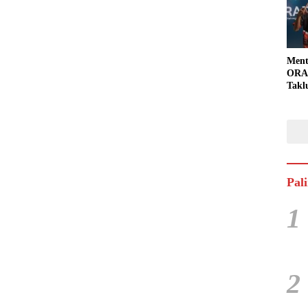
Ment
ORAD
Takl
Part
Pal
1
2