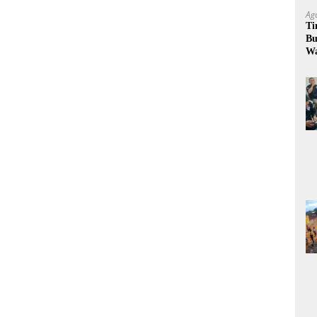
Ag
Ti
Bu
W