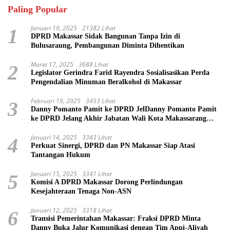
Paling Popular
Januari 19, 2025
21382 Lihat
1
DPRD Makassar Sidak Bangunan Tanpa Izin di
Bulusaraung, Pembangunan Diminta Dihentikan
Maret 17, 2025
3688 Lihat
2
Legislator Gerindra Farid Rayendra Sosialisasikan Perda
Pengendalian Minuman Beralkohol di Makassar
Februari 19, 2025
3453 Lihat
3
Danny Pomanto Pamit ke DPRD JelDanny Pomanto Pamit
ke DPRD Jelang Akhir Jabatan Wali Kota Makassarang
Akhir Jabatan Wali Kota Makassar
Januari 14, 2025
3343 Lihat
4
Perkuat Sinergi, DPRD dan PN Makassar Siap Atasi
Tantangan Hukum
Januari 15, 2025
3341 Lihat
5
Komisi A DPRD Makassar Dorong Perlindungan
Kesejahteraan Tenaga Non-ASN
Januari 12, 2025
3318 Lihat
6
Transisi Pemerintahan Makassar: Fraksi DPRD Minta
Danny Buka Jalur Komunikasi dengan Tim Appi-Aliyah