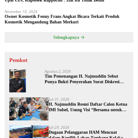
Upal UIN, Kapolsek Rappocini : Hal Itu Tidak Benar
November 10, 2024
Owner Kosmetik Fenny Frans Angkat Bicara Terkait Produk
Kosmetik Mengandung Bahan Merkuri
Selengkapnya
Pemkot
Agustus 2, 2026
Tim Pemenangan H. Najmuddin Sebut
Punya Bukti Penyerahan Surat Diskresi
Sebelum Batas Waktu
Juli 31, 2026
H. Najmuddin Resmi Daftar Calon Ketua
IMI Sulsel, Usung Visi “Bersama untuk
Sebuah Prestasi”
Juli 29, 2026
Dugaan Pelanggaran HAM Mencuat
dalam Konflik Lahan Tambang Kolaka,