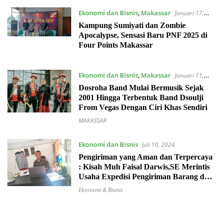
Ekonomi dan Bisnis
,
Makassar
Januari 17,
2025
Kampung Sumiyati dan Zombie
Apocalypse, Sensasi Baru PNF 2025 di
Four Points Makassar
Ekonomi dan Bisnis
,
Makassar
Januari 11,
2025
Dosroha Band Mulai Bermusik Sejak
2001 Hingga Terbentuk Band Dsoulji
From Vegas Dengan Ciri Khas Sendiri
MAKASSAR
Ekonomi dan Bisnis
Juli 10, 2024
Pengiriman yang Aman dan Terpercaya
: Kisah Muh Faisal Darwis,SE Merintis
Usaha Expedisi Pengiriman Barang dan
Kendaraan
Ekonomi & Bisnis