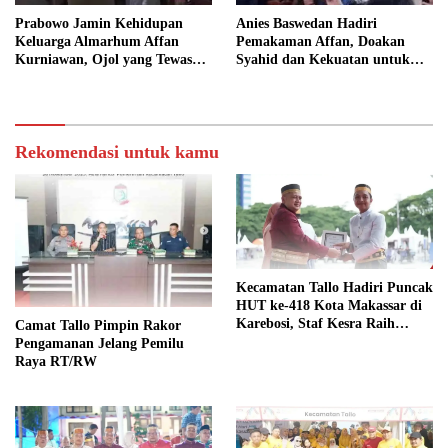
Prabowo Jamin Kehidupan
Anies Baswedan Hadiri
Keluarga Almarhum Affan
Pemakaman Affan, Doakan
Kurniawan, Ojol yang Tewas
Syahid dan Kekuatan untuk
Dilindas Rantis Brimob
Keluarga
Rekomendasi untuk kamu
Kecamatan Tallo Hadiri Puncak
HUT ke-418 Kota Makassar di
Karebosi, Staf Kesra Raih
Camat Tallo Pimpin Rakor
Penghargaan Pegawai Teladan
Pengamanan Jelang Pemilu
Raya RT/RW