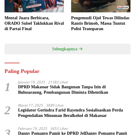
Mental Juara Berbicara,
Pengemudi Ojol Tewas Dilindas
ORADO Sulsel Taklukkan Rival
Rantis Brimob, Massa Tuntut
di Partai Final
Polisi Transparan
Selengkapnya
Paling Popular
Januari 19, 2025
21383 Lihat
1
DPRD Makassar Sidak Bangunan Tanpa Izin di
Bulusaraung, Pembangunan Diminta Dihentikan
Maret 17, 2025
3689 Lihat
2
Legislator Gerindra Farid Rayendra Sosialisasikan Perda
Pengendalian Minuman Beralkohol di Makassar
Februari 19, 2025
3453 Lihat
3
Danny Pomanto Pamit ke DPRD JelDanny Pomanto Pamit