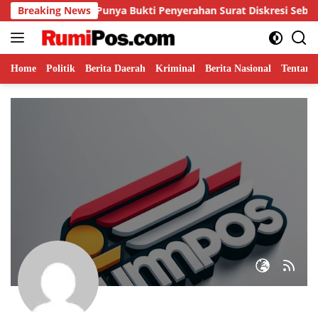
Langsung
muddin Sebut Punya Bukti Penyerahan Surat Diskresi Sebelum 
Breaking News
ke
konten
Home
Politik
Berita Daerah
Kriminal
Berita Nasional
Tentang