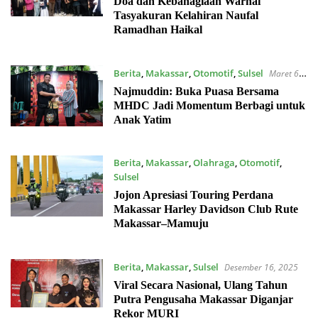
Doa dan Kebahagiaan Warnai
Tasyakuran Kelahiran Naufal
Ramadhan Haikal
Berita
,
Makassar
,
Otomotif
,
Sulsel
Maret 6,
2026
Najmuddin: Buka Puasa Bersama
MHDC Jadi Momentum Berbagi untuk
Anak Yatim
Berita
,
Makassar
,
Olahraga
,
Otomotif
,
Sulsel
Januari 13, 2026
Jojon Apresiasi Touring Perdana
Makassar Harley Davidson Club Rute
Makassar–Mamuju
Berita
,
Makassar
,
Sulsel
Desember 16, 2025
Viral Secara Nasional, Ulang Tahun
Putra Pengusaha Makassar Diganjar
Rekor MURI