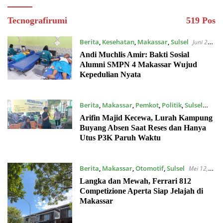
Tecnografirumi
519 Pos
Berita
,
Kesehatan
,
Makassar
,
Sulsel
Juni 27,
2026
Andi Muchlis Amir: Bakti Sosial
Alumni SMPN 4 Makassar Wujud
Kepedulian Nyata
Berita
,
Makassar
,
Pemkot
,
Politik
,
Sulsel
Mei 21, 2026
Arifin Majid Kecewa, Lurah Kampung
Buyang Absen Saat Reses dan Hanya
Utus P3K Paruh Waktu
Berita
,
Makassar
,
Otomotif
,
Sulsel
Mei 12,
2026
Langka dan Mewah, Ferrari 812
Competizione Aperta Siap Jelajah di
Makassar