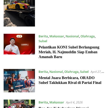
Berita
,
Makassar
,
Nasional
,
Olahraga
,
Sulsel
Mei 9, 2026
Pelantikan KONI Sulsel Berlangsung
Meriah, H. Najmuddin Siap Emban
Amanah Baru
Berita
,
Nasional
,
Olahraga
,
Sulsel
April 27,
2026
Mental Juara Berbicara, ORADO
Sulsel Taklukkan Rival di Partai Final
Berita
,
Makassar
April 4, 2026